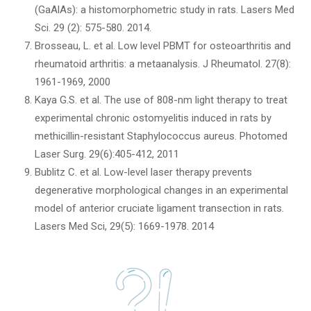
(GaAlAs): a histomorphometric study in rats. Lasers Med
Sci. 29 (2): 575-580. 2014.
Brosseau, L. et al. Low level PBMT for osteoarthritis and
rheumatoid arthritis: a metaanalysis. J Rheumatol. 27(8):
1961-1969, 2000
Kaya G.S. et al. The use of 808-nm light therapy to treat
experimental chronic ostomyelitis induced in rats by
methicillin-resistant Staphylococcus aureus. Photomed
Laser Surg. 29(6):405-412, 2011
Bublitz C. et al. Low-level laser therapy prevents
degenerative morphological changes in an experimental
model of anterior cruciate ligament transection in rats.
Lasers Med Sci, 29(5): 1669-1978. 2014