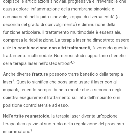
colpisce le articolazioni sinoviali, progressiva e irreversibile che
causa dolore, infiammazione della membrana sinoviale e
cambiamenti nel liquido sinoviale, zoppie di diversa entità (a
seconda del grado di coinvolgimento) e diminuzione della
funzione articolare. Il trattamento multimodale è essenziale,
compresa la riabilitazione. La terapia laser ha dimostrato essere
utile
in combinazione con altri trattamenti
, favorendo questo
trattamento multimodale. Numerosi studi supportano i benefici
4,5
della terapia laser nell’osteoartrosi
.
Anche diverse
fratture
possono trarre beneficio della terapia
6
laser
. Questo significa che possiamo usare il laser con gli
impianti, tenendo sempre bene a mente che a seconda degli
obiettivi eseguiremo il trattamento sul lato dell’impianto o in
posizione controlaterale ad esso.
Nell’
artrite reumatoide
, la terapia laser diventa un’opzione
terapeutica grazie al suo ruolo nella regolazione del processo
7
infiammatorio
.