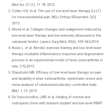
Med Sci. 27 (1): 71-78. 2012.
Cotler, H.B. et al. The use of low level laser therapy (LLLT)
for musculoskeletal pain. MOJ Orthop REhumatol. 2(5).
2015
Wood et al. Collagen changes and realignment induced by
low-level laser therapy and low-intensity ultrasound in the
calcaneal tendon. Lasers Surg Med, 42(6): 559-565,2010.
Assis L. et al. Aerobic exercise training and low-level laser
therapy modulate inflammatory response and degenerative
process in an experimental model of knee osteoarthritis in
rats. (15).2015.
Stausholm MB. Efficacy of low-level laser therapy on pain
and disability in knee osteoarthritis: systematic review and
meta-analysis of randomised placebo-controlled trials.
BMJ: 1-13. 2019
De Vasconcellos, LMR et al. Healing of normal and
osteopenic bone with titanium implant and low-level PBMT