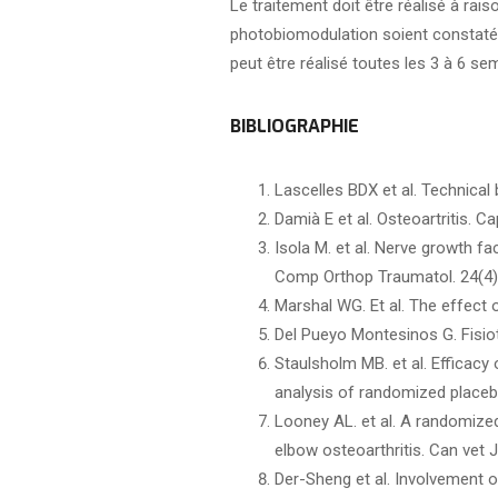
Le traitement doit être réalisé à rai
photobiomodulation soient constatés,
peut être réalisé toutes les 3 à 6 se
BIBLIOGRAPHIE
Lascelles BDX et al. Technical 
Damià E et al. Osteoartritis. Cap
Isola M. et al. Nerve growth f
Comp Orthop Traumatol. 24(4)
Marshal WG. Et al. The effect 
Del Pueyo Montesinos G. Fisioter
Staulsholm MB. et al. Efficacy 
analysis of randomized placeb
Looney AL. et al. A randomized
elbow osteoarthritis. Can vet J
Der-Sheng et al. Involvement o