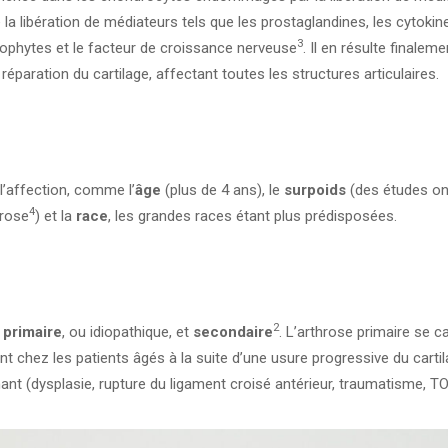
la libération de médiateurs tels que les prostaglandines, les cytokin
3
éophytes et le facteur de croissance nerveuse
. Il en résulte finalem
réparation du cartilage, affectant toutes les structures articulaires.
l’affection, comme l’
âge
(plus de 4 ans), le
surpoids
(des études on
4
hrose
) et la
race
, les grandes races étant plus prédisposées.
2
e
primaire
, ou idiopathique, et
secondaire
. L’arthrose primaire se c
t chez les patients âgés à la suite d’une usure progressive du carti
ant (dysplasie, rupture du ligament croisé antérieur, traumatisme, TO