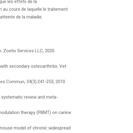
que les effets de la
 au cours de laquelle le traitement
atteinte de la maladie.
n. Zoetis Services LLC, 2020.
 with secondary osteoarthritis. Vet
t Res Commun, 34(3):241-253, 2010.
is: systematic review and meta-
iomodulation therapy (PBMT) on canine
 a mouse model of chronic widespread