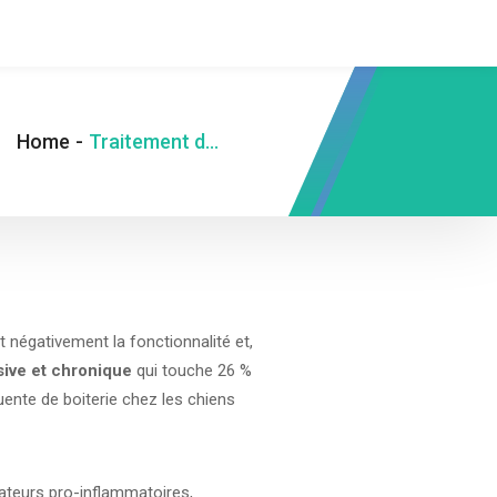
Home
-
Traitement de l’osteoartritis du chien
 négativement la fonctionnalité et,
sive et chronique
qui touche 26 %
quente de boiterie chez les chiens
teurs pro-inflammatoires,