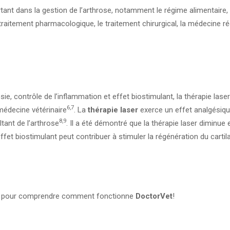
tant dans la gestion de l’arthrose, notamment le régime alimentaire, le
 traitement pharmacologique, le traitement chirurgical, la médecine ré
ie, contrôle de l’inflammation et effet biostimulant, la thérapie laser
6,7
médecine vétérinaire
. La
thérapie laser
exerce un effet analgésiqu
8,9
ltant de l’arthrose
. Il a été démontré que la thérapie laser diminue 
effet biostimulant peut contribuer à stimuler la régénération du cartil
t pour comprendre comment fonctionne
DoctorVet
!