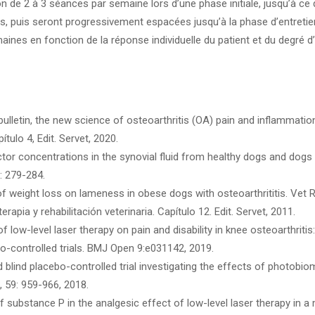
son de 2 à 3 séances par semaine lors d’une phase initiale, jusqu’à ce 
 puis seront progressivement espacées jusqu’à la phase d’entretien
maines en fonction de la réponse individuelle du patient et du degré d’
bulletin, the new science of osteoarthritis (OA) pain and inflammatio
ítulo 4, Edit. Servet, 2020.
actor concentrations in the synovial fluid from healthy dogs and dogs
: 279-284.
of weight loss on lameness in obese dogs with osteoarthrititis. Ve
apia y rehabilitación veterinaria. Capítulo 12. Edit. Servet, 2011.
of low-level laser therapy on pain and disability in knee osteoarthrit
o-controlled trials. BMJ Open 9:e031142, 2019.
 blind placebo-controlled trial investigating the effects of photob
, 59: 959-966, 2018.
f substance P in the analgesic effect of low-level laser therapy in