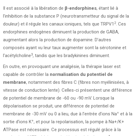
Il est associé à la libération de
β-endorphines
, étant lié à
l’inhibition de la substance P (neurotransmetteur du signal de la
2
douleur) et il régule les canaux ioniques, tels que TRPV1
. Ces
endorphines endogènes diminuent la production de GABA,
augmentant alors la production de dopamine. D’autres
composés ayant vu leur taux augmenter sont la sérotonine et
3
l’acétylcholine
, tandis que les bradykinines diminuent.
En outre, en provoquant une analgésie, la thérapie laser est
capable de contrôler la
normalisation du potentiel de
membrane
, notamment des fibres C (fibres non myélinisées, à
vitesse de conduction lente). Celles-ci présentent une différence
de potentiel de membrane de -60 ou -90 mV. Lorsque la
dépolarisation se produit, une différence de potentiel de
+
membrane de -30 mV ou 0 a lieu, due à l’entrée d’ions Na
et à la
+
sortie d’ions K
, et pour la repolarisation, la pompe à Na+/K+
ATPase est nécessaire. Ce processus est régulé grâce à la