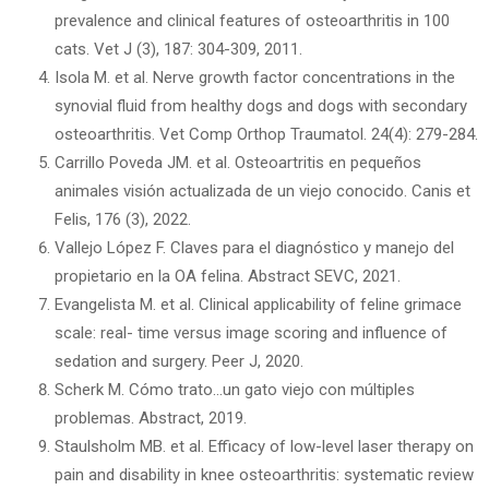
prevalence and clinical features of osteoarthritis in 100
cats. Vet J (3), 187: 304-309, 2011.
Isola M. et al. Nerve growth factor concentrations in the
synovial fluid from healthy dogs and dogs with secondary
osteoarthritis. Vet Comp Orthop Traumatol. 24(4): 279-284.
Carrillo Poveda JM. et al. Osteoartritis en pequeños
animales visión actualizada de un viejo conocido. Canis et
Felis, 176 (3), 2022.
Vallejo López F. Claves para el diagnóstico y manejo del
propietario en la OA felina. Abstract SEVC, 2021.
Evangelista M. et al. Clinical applicability of feline grimace
scale: real- time versus image scoring and influence of
sedation and surgery. Peer J, 2020.
Scherk M. Cómo trato…un gato viejo con múltiples
problemas. Abstract, 2019.
Staulsholm MB. et al. Efficacy of low-level laser therapy on
pain and disability in knee osteoarthritis: systematic review