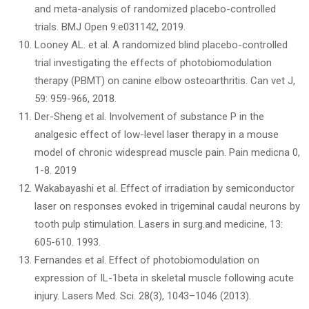
and meta-analysis of randomized placebo-controlled
trials. BMJ Open 9:e031142, 2019.
Looney AL. et al. A randomized blind placebo-controlled
trial investigating the effects of photobiomodulation
therapy (PBMT) on canine elbow osteoarthritis. Can vet J,
59: 959-966, 2018.
Der-Sheng et al. Involvement of substance P in the
analgesic effect of low-level laser therapy in a mouse
model of chronic widespread muscle pain. Pain medicna 0,
1-8. 2019
Wakabayashi et al. Effect of irradiation by semiconductor
laser on responses evoked in trigeminal caudal neurons by
tooth pulp stimulation. Lasers in surg.and medicine, 13:
605-610. 1993.
Fernandes et al. Effect of photobiomodulation on
expression of IL-1beta in skeletal muscle following acute
injury. Lasers Med. Sci. 28(3), 1043–1046 (2013).