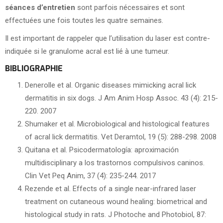
séances d’entretien
sont parfois nécessaires et sont
effectuées une fois toutes les quatre semaines.
Il est important de rappeler que l’utilisation du laser est contre-
indiquée si le granulome acral est lié à une tumeur.
BIBLIOGRAPHIE
Denerolle et al. Organic diseases mimicking acral lick
dermatitis in six dogs. J Am Anim Hosp Assoc. 43 (4): 215-
220. 2007
Shumaker et al. Microbiological and histological features
of acral lick dermatitis. Vet Deramtol, 19 (5): 288-298. 2008
Quitana et al. Psicodermatología: aproximación
multidisciplinary a los trastornos compulsivos caninos.
Clin Vet Peq Anim, 37 (4): 235-244. 2017
Rezende et al. Effects of a single near-infrared laser
treatment on cutaneous wound healing: biometrical and
histological study in rats. J Photoche and Photobiol, 87: