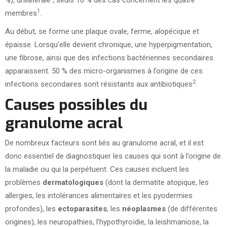
%), unilatérale ; seuls 10 % des cas concernent les quatre
1
membres
.
Au début, se forme une plaque ovale, ferme, alopécique et
épaisse. Lorsqu’elle devient chronique, une hyperpigmentation,
une fibrose, ainsi que des infections bactériennes secondaires
apparaissent. 50 % des micro-organismes à l’origine de ces
2
infections secondaires sont résistants aux antibiotiques
.
Causes possibles du
granulome acral
De nombreux facteurs sont liés au granulome acral, et il est
donc essentiel de diagnostiquer les causes qui sont à l’origine de
la maladie ou qui la perpétuent. Ces causes incluent les
problèmes
dermatologiques
(dont la dermatite atopique, les
allergies, les intolérances alimentaires et les pyodermies
profondes), les
ectoparasites
, les
néoplasmes
(de différentes
origines), les neuropathies, l’hypothyroïdie, la leishmaniose, la